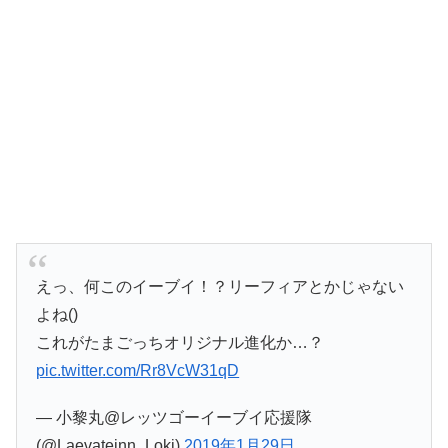
えっ、何このイーブイ！？リーフィアとかじゃない
よね()
これがたまごっちオリジナル進化か…？
pic.twitter.com/Rr8VcW31qD
— 小黎丸@レッツゴーイーブイ応援隊
(@Laevateinn_Loki)
2019年1月29日