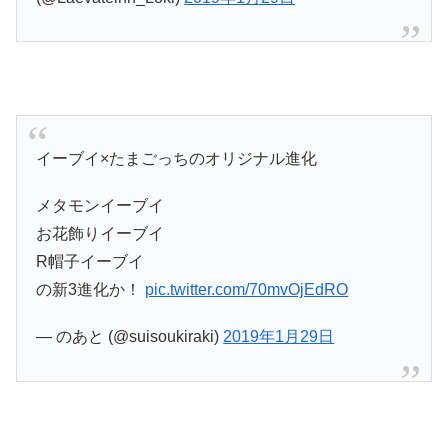
イーブイ×たまごっちのオリジナル進化
メタモンイーブイ
お花飾りイーブイ
R帽子イーブイ
の新3進化か！
pic.twitter.com/70mvOjEdRO
— のあと (@suisoukiraki)
2019年1月29日