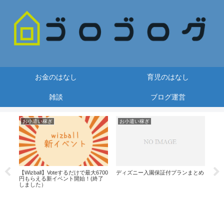
お金のはなし
育児のはなし
雑談
ブログ運営
お小遣い稼ぎ
お小遣い稼ぎ
お
での方
【Wizball】Voteするだけで最大6700
ディズニー入園保証付プランまとめ
円もらえる新イベント開始！(終了
しました）
【今
のL