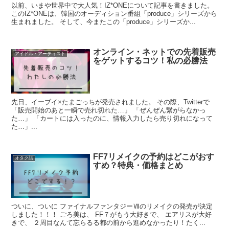
以前、いまや世界中で大人気！IZ*ONEについて記事を書きました。
このIZ*ONEは、韓国のオーディション番組「produce」シリーズから
生まれました。 そして、今またこの「produce」シリーズか...
オンライン・ネットでの先着販売
アイドル・アーティスト
をゲットするコツ！私の必勝法
先日、イーブイ×たまごっちが発売されました。 その際、Twitterで
「販売開始のあと一瞬で売れ切れた…」 「ぜんぜん繋がらなかっ
た…」 「カートには入ったのに、情報入力したら売り切れになって
た…」...
FF7リメイクの予約はどこがおす
オタク話
すめ？特典・価格まとめ
ついに、ついに ファイナルファンタジーⅦのリメイクの発売が決定
しました！！！ ごろ美は、 FF７がもう大好きで、 エアリスが大好
きで、 ２周目なんて忘らるる都の前から進めなかったり！たく...