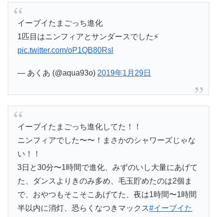
イーブイたまごっち進化
1匹目はニンフィアとサンダースでした⚡
pic.twitter.com/oP1QB80Rsl
— あくあ (@aqua93o)
2019年1月29日
イーブイたまごっち進化してた！！
ニンフィアでした〜〜！まさかのシャワーズじゃな
い！！
3日と30分〜1時間で進化、みずのいし大量にあげて
た、ダンスよりきのみ多め、毛玉貯めたのは2個ま
で、おやつもそこそこあげてた、夜は1時間〜1時間
半以内に消灯、恐らくなつきマックス
#イーブイた