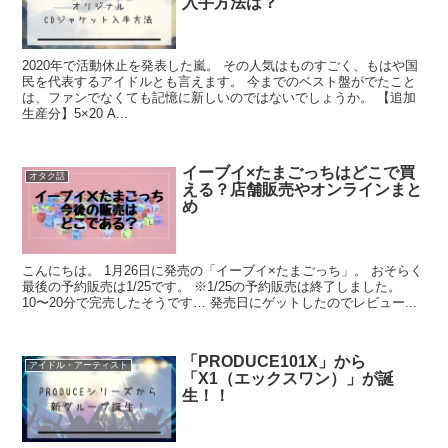
入手方法は？
2020年で活動休止を発表した嵐。 その人気はものすごく、もはや国
民を代表するアイドルとも言えます。 今までのベスト盤がでたこと
は、ファンでなくても記憶に新しいのではないでしょうか。 【追加
生産分】5×20 A...
イーブイ×たまごっちはどこで買
オタク話
える？店舗販売やオンラインまと
め
こんにちは。 1月26日に発売の「イーブイ×たまごっち」。 おそらく
最後の予約販売は1/25です。 ※1/25の予約販売は終了しました。
10〜20分で完売したそうです… 発売日にゲットしたのでレビュー...
「PRODUCE101X」から
アイドル・アーティスト
「X1（エックスワン）」が誕
生！！